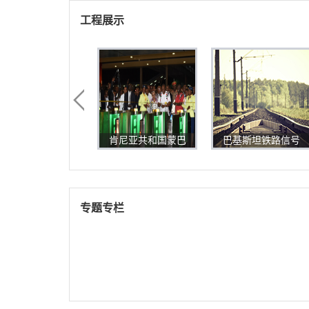
工程展示
沙特麦加轻轨项目
肯尼亚共和国蒙巴
巴基斯坦铁路信号
系统工程综...
萨至内罗毕...
系统改造总...
专题专栏