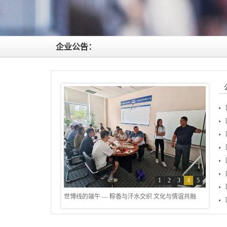
企业公告：
1
2
3
4
5
世博线的端午 — 粽香与汗水交织 文化与情谊共融
工
Mor